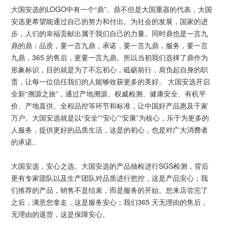
大国安选的LOGO中有一个“鼎”。鼎不但是大国重器的代表，大国
安选更希望能通过自己的努力和付出。为社会的发展，国家的进
步，人们的幸福贡献出属于我们自己的力量。同时鼎也是一言九
鼎的鼎：品质，要一言九鼎，承诺，要一言九鼎，服务，要一言
九鼎，365 的售后，更要一言九鼎。所以当初我们选择了鼎作为
形象标识，目的就是为了不忘初心，砥砺前行，肩负起自身的职
责，让每一位信任我们的人能够收获更多的美好。 大国安选开启
全新“溯源之旅”，通过产地溯源、权威检测、健康安全、有机平
价、产地直供、全程品控等环节和标准，让中国好产品惠及千家
万户。大国安选就是以“安全”“安心”“安康”为核心，乐于为更多的
人服务，提供更好的品质生活，这是的初心，也是对广大消费者
的承诺。
大国安选，安心之选。大国安选的产品抽检进行SGS检测，背后
更有专家团队以及生产团队对品质进行把控，这是产品安心；我
们推荐的产品，销售不是结束，而是服务的开始。您来店尝完了
之后，满意您拿走，这是服务安心；我们365 天无理由的售后，
无理由的退货，这是保障安心。