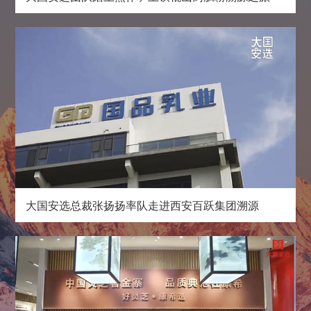
大国安选总裁张扬扬率队走进西安百跃集团溯源