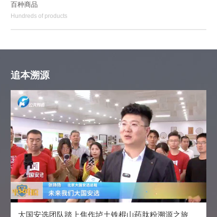
百种商品
Hundreds of products
追本溯源
大国安选团队踏上焦作垆土铁棍山药肽粉溯源之旅