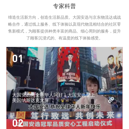
专家科普
缔造生活新方向，创造生活新品质。大国安选与京东物流达成战
略合作，通过线上服务、线下体验以及现代物流相结合的社区零
售新模式，为顾客提供种类丰富的商品、细心周到的服务，提升
了顾客沉浸式的、有温度的线下体验感受。
01
大国安选向全球华人问好！大国安选登上
美国纳斯达克大屏
02