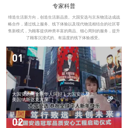
专家科普
缔造生活新方向，创造生活新品质。大国安选与京东物流达成战
略合作，通过线上服务、线下体验以及现代物流相结合的社区零
售新模式，为顾客提供种类丰富的商品、细心周到的服务，提升
了顾客沉浸式的、有温度的线下体验感受。
01
大国安选向全球华人问好！大国安选登上
美国纳斯达克大屏
02