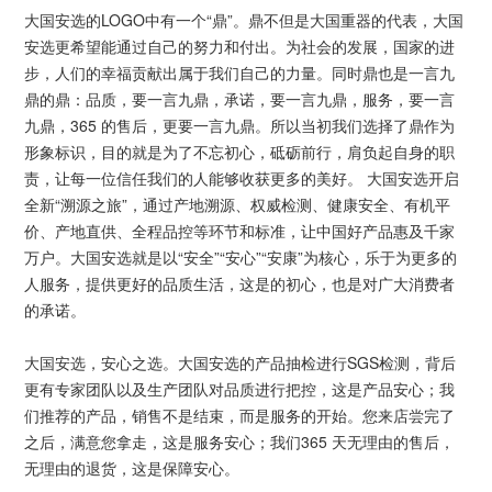
大国安选的LOGO中有一个“鼎”。鼎不但是大国重器的代表，大国
安选更希望能通过自己的努力和付出。为社会的发展，国家的进
步，人们的幸福贡献出属于我们自己的力量。同时鼎也是一言九
鼎的鼎：品质，要一言九鼎，承诺，要一言九鼎，服务，要一言
九鼎，365 的售后，更要一言九鼎。所以当初我们选择了鼎作为
形象标识，目的就是为了不忘初心，砥砺前行，肩负起自身的职
责，让每一位信任我们的人能够收获更多的美好。 大国安选开启
全新“溯源之旅”，通过产地溯源、权威检测、健康安全、有机平
价、产地直供、全程品控等环节和标准，让中国好产品惠及千家
万户。大国安选就是以“安全”“安心”“安康”为核心，乐于为更多的
人服务，提供更好的品质生活，这是的初心，也是对广大消费者
的承诺。
大国安选，安心之选。大国安选的产品抽检进行SGS检测，背后
更有专家团队以及生产团队对品质进行把控，这是产品安心；我
们推荐的产品，销售不是结束，而是服务的开始。您来店尝完了
之后，满意您拿走，这是服务安心；我们365 天无理由的售后，
无理由的退货，这是保障安心。