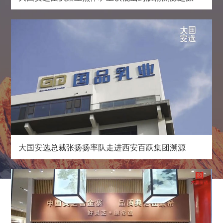
大国安选总裁张扬扬率队走进西安百跃集团溯源