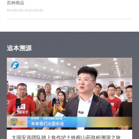
百种商品
Hundreds of products
追本溯源
大国安选团队踏上焦作垆土铁棍山药肽粉溯源之旅