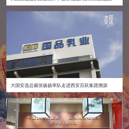
大国安选总裁张扬扬率队走进西安百跃集团溯源