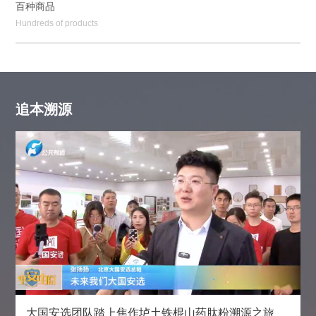
百种商品
Hundreds of products
追本溯源
大国安选团队踏上焦作垆土铁棍山药肽粉溯源之旅