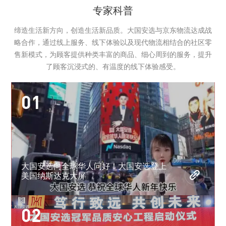
专家科普
缔造生活新方向，创造生活新品质。大国安选与京东物流达成战
略合作，通过线上服务、线下体验以及现代物流相结合的社区零
售新模式，为顾客提供种类丰富的商品、细心周到的服务，提升
了顾客沉浸式的、有温度的线下体验感受。
01
大国安选向全球华人问好！大国安选登上
美国纳斯达克大屏
02