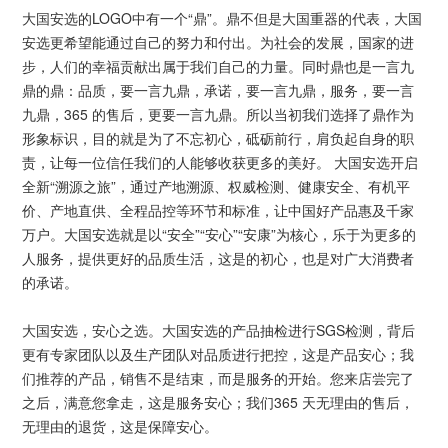
大国安选的LOGO中有一个“鼎”。鼎不但是大国重器的代表，大国
安选更希望能通过自己的努力和付出。为社会的发展，国家的进
步，人们的幸福贡献出属于我们自己的力量。同时鼎也是一言九
鼎的鼎：品质，要一言九鼎，承诺，要一言九鼎，服务，要一言
九鼎，365 的售后，更要一言九鼎。所以当初我们选择了鼎作为
形象标识，目的就是为了不忘初心，砥砺前行，肩负起自身的职
责，让每一位信任我们的人能够收获更多的美好。 大国安选开启
全新“溯源之旅”，通过产地溯源、权威检测、健康安全、有机平
价、产地直供、全程品控等环节和标准，让中国好产品惠及千家
万户。大国安选就是以“安全”“安心”“安康”为核心，乐于为更多的
人服务，提供更好的品质生活，这是的初心，也是对广大消费者
的承诺。
大国安选，安心之选。大国安选的产品抽检进行SGS检测，背后
更有专家团队以及生产团队对品质进行把控，这是产品安心；我
们推荐的产品，销售不是结束，而是服务的开始。您来店尝完了
之后，满意您拿走，这是服务安心；我们365 天无理由的售后，
无理由的退货，这是保障安心。